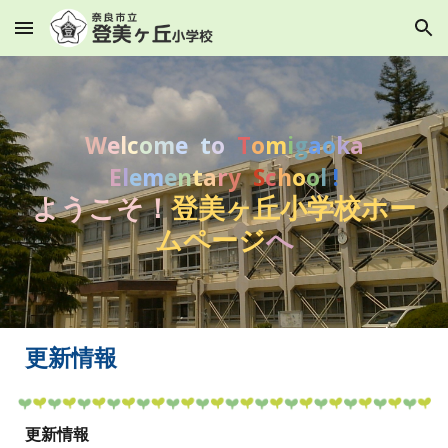
Skip to main content
Skip to navigation
W
e
l
c
o
m
e
t
o
T
o
m
i
g
a
o
k
a
E
l
e
m
e
n
t
a
r
y
S
c
h
o
o
l
!
ようこそ！
登美ヶ丘小学校ホー
ムページ
へ
更新情報
更新情報